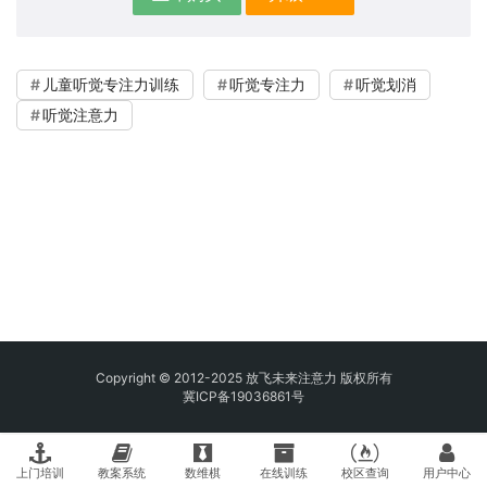
儿童听觉专注力训练
听觉专注力
听觉划消
听觉注意力
Copyright © 2012-2025 放飞未来注意力 版权所有
冀ICP备19036861号
上门培训
教案系统
数维棋
在线训练
校区查询
用户中心