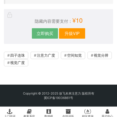
¥10
隐藏内容需要支付：
立即购买
升级VIP
四子连珠
注意力广度
空间知觉
视觉分辨
视觉广度
Copyright © 2012-2025 放飞未来注意力 版权所有
冀ICP备19036861号
上门培训
教案系统
数维棋
在线训练
校区查询
用户中心