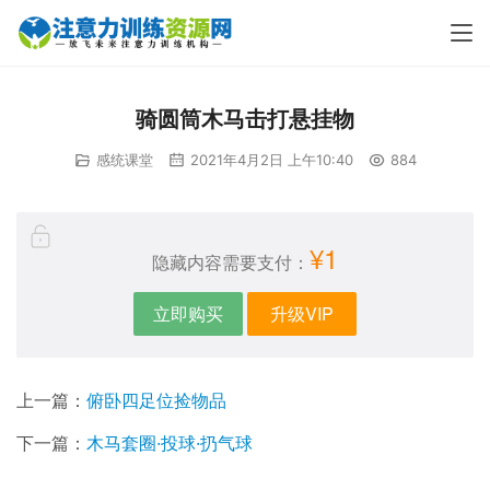
骑圆筒木马击打悬挂物
感统课堂
2021年4月2日 上午10:40
884
¥1
隐藏内容需要支付：
立即购买
升级VIP
上一篇：
俯卧四足位捡物品
下一篇：
木马套圈·投球·扔气球